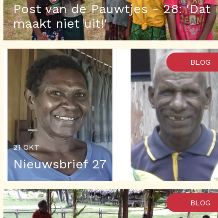
Post van de Pauwtjes - 28: 'Dat
maakt niet uit!'
BLOG
21 OKT
Nieuwsbrief 27
BLOG