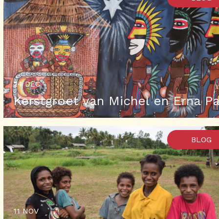
24 DEC
Kerstgroet van Michel en Erna P
BLOG
11 NOV