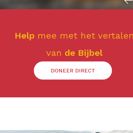
Help
mee met het vertale
van
de Bijbel
DONEER DIRECT